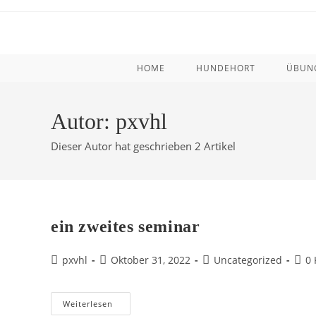
Zum
Inhalt
springen
HOME
HUNDEHORT
ÜBUNG
Autor:
pxvhl
Dieser Autor hat geschrieben 2 Artikel
ein zweites seminar
Beitrags-
Beitrag
Beitrags-
Beit
pxvhl
Oktober 31, 2022
Uncategorized
0
Autor:
veröffentlicht:
Kategorie:
Kom
Ein
Weiterlesen
Zweites