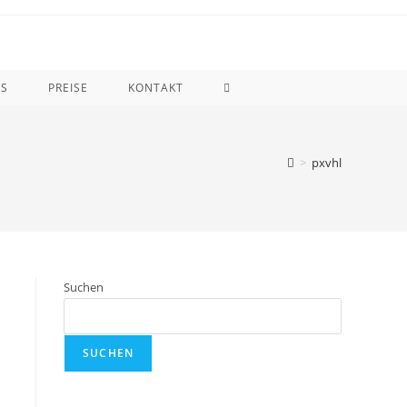
WEBSITE-
NS
PREISE
KONTAKT
SUCHE
UMSCHALTEN
>
pxvhl
Suchen
SUCHEN