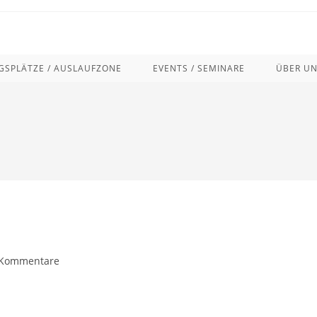
SPLÄTZE / AUSLAUFZONE
EVENTS / SEMINARE
ÜBER U
rags-
 Kommentare
mentare: