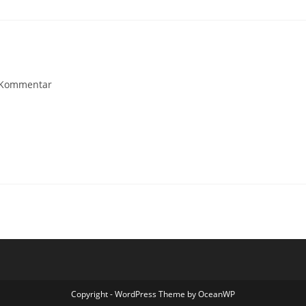
rags-
 Kommentar
mentare:
Copyright - WordPress Theme by OceanWP