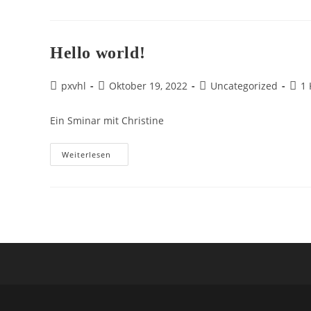
Seminar
Hello world!
Beitrags-
Beitrag
Beitrags-
Beit
pxvhl
Oktober 19, 2022
Uncategorized
1
Autor:
veröffentlicht:
Kategorie:
Kom
Ein Sminar mit Christine
Hello
Weiterlesen
World!